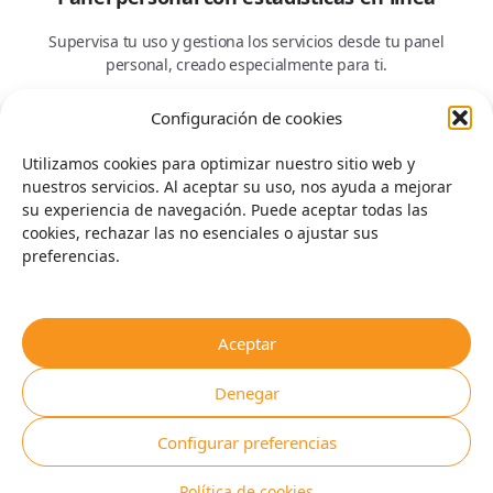
Supervisa tu uso y gestiona los servicios desde tu panel
personal, creado especialmente para ti.
Configuración de cookies
Utilizamos cookies para optimizar nuestro sitio web y
nuestros servicios. Al aceptar su uso, nos ayuda a mejorar
Inicio instantáneo, sin complicaciones
su experiencia de navegación. Puede aceptar todas las
cookies, rechazar las no esenciales o ajustar sus
No se requiere activación — solo inserta tu SIM o eSIM y
preferencias.
comienza a usarla al instante.
Aceptar
Pedir una tarjeta
Denegar
Configurar preferencias
Elija los datos que necesita: pague solo por lo que usa.
Política de cookies