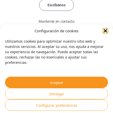
Escríbenos
Mantente en contacto
Configuración de cookies
Utilizamos cookies para optimizar nuestro sitio web y
nuestros servicios. Al aceptar su uso, nos ayuda a mejorar
Servicios en línea
su experiencia de navegación. Puede aceptar todas las
cookies, rechazar las no esenciales o ajustar sus
Iniciar sesión
Servicios de tarjeta SIM
preferencias.
Enviar SMS
Pide una tarjeta
Información
Recargar saldo
Aceptar
Área de cobertura
Términos y Condiciones
Preguntas frecuentes
Denegar
Política de Privacidad
Copyright © 2026. Eurosim Travel
Configurar preferencias
Política de Reembolsos