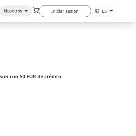
Nosotros
Iniciar sesión
ES
osim con 50 EUR de crédito
M