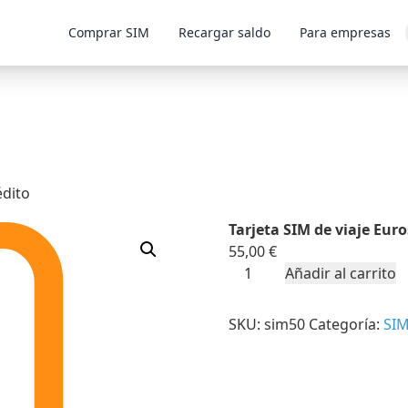
Comprar SIM
Recargar saldo
Para empresas
édito
Tarjeta SIM de viaje Eur
55,00
€
Tarjeta
Añadir al carrito
SIM
de
SKU:
sim50
Categoría:
SI
viaje
Eurosim
con
50